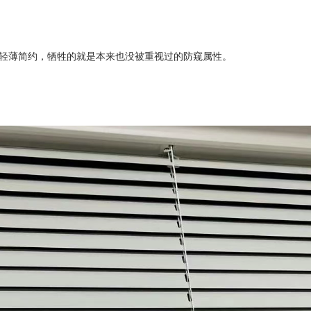
。轻薄简约，牺牲的就是本来也没被重视过的防窥属性。