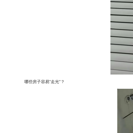
哪些房子容易"走光"？