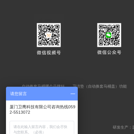
自动换套马桶哪个品牌好
卫洁垫（自动换套马桶盖）功能
请您留言
厦门卫鹰科技有限公司咨询热线059
2-5513072
研发生产：厦